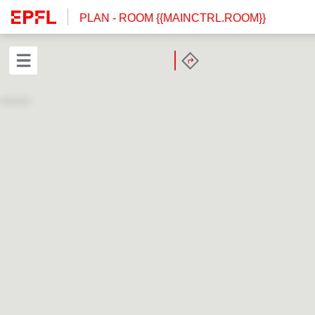
PLAN
- ROOM {{MAINCTRL.ROOM}}