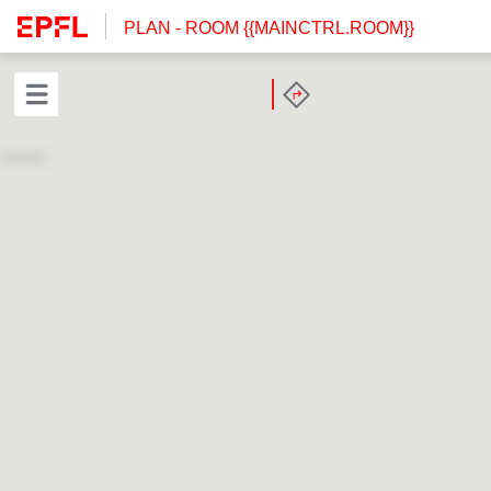
PLAN
- ROOM {{MAINCTRL.ROOM}}