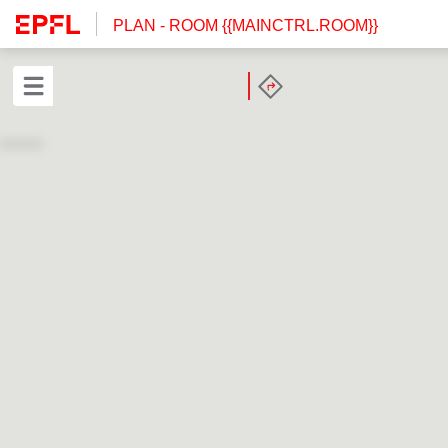
PLAN
- ROOM {{MAINCTRL.ROOM}}