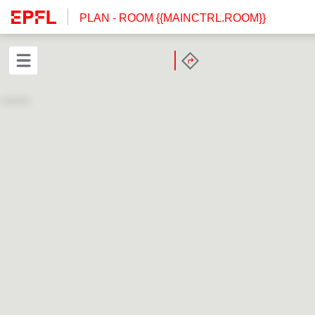
PLAN
- ROOM {{MAINCTRL.ROOM}}