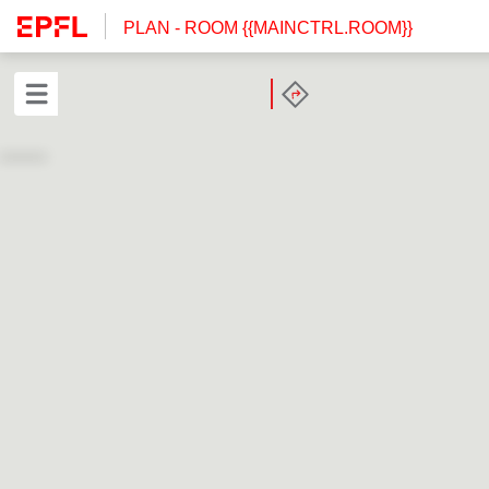
PLAN
- ROOM {{MAINCTRL.ROOM}}