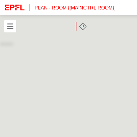
PLAN
- ROOM {{MAINCTRL.ROOM}}