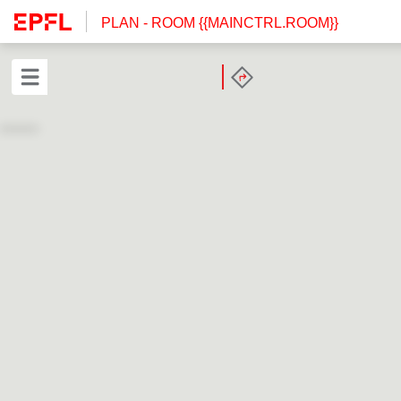
PLAN
- ROOM {{MAINCTRL.ROOM}}