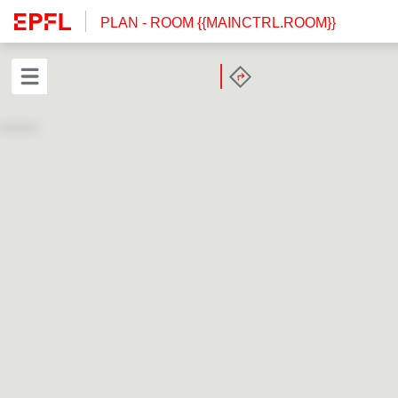
PLAN
- ROOM {{MAINCTRL.ROOM}}