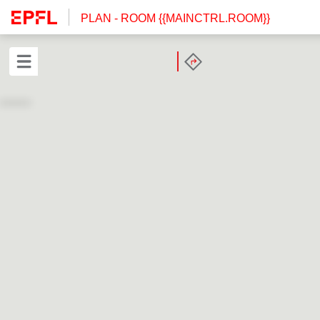
PLAN
- ROOM {{MAINCTRL.ROOM}}