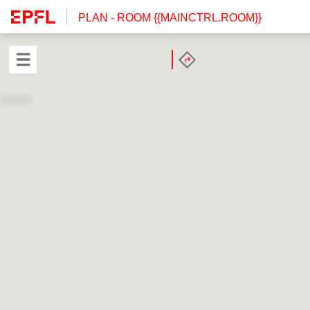
PLAN
- ROOM {{MAINCTRL.ROOM}}