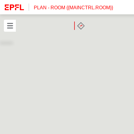
PLAN
- ROOM {{MAINCTRL.ROOM}}