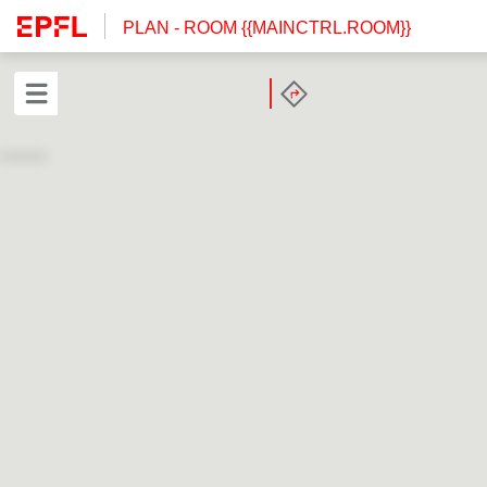
PLAN
- ROOM {{MAINCTRL.ROOM}}