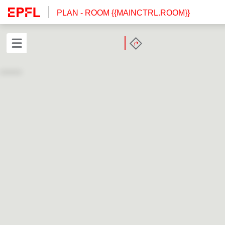
PLAN
- ROOM {{MAINCTRL.ROOM}}