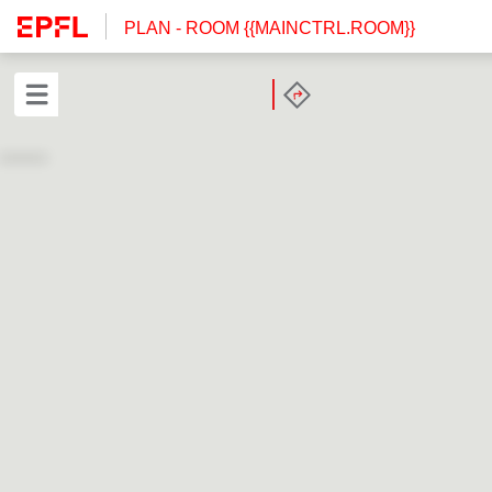
PLAN
- ROOM {{MAINCTRL.ROOM}}