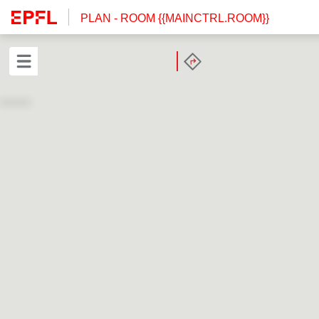
PLAN
- ROOM {{MAINCTRL.ROOM}}