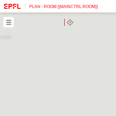
PLAN
- ROOM {{MAINCTRL.ROOM}}