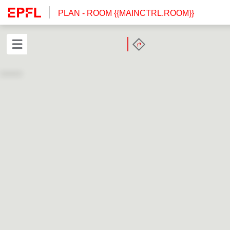
PLAN
- ROOM {{MAINCTRL.ROOM}}