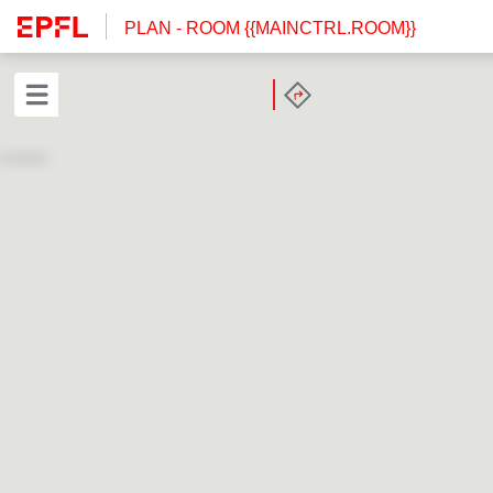
PLAN
- ROOM {{MAINCTRL.ROOM}}