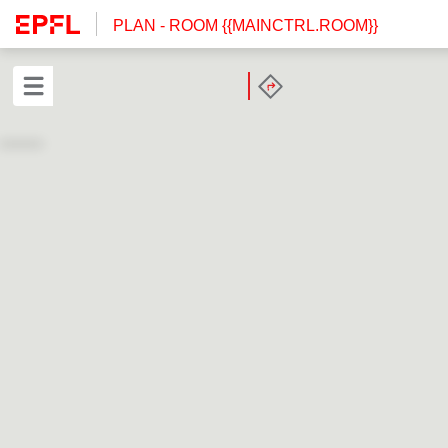
PLAN
- ROOM {{MAINCTRL.ROOM}}