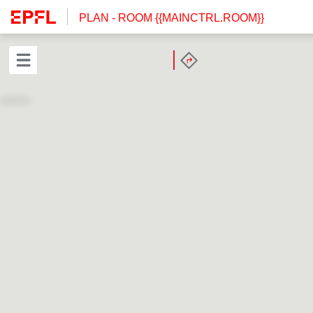
PLAN
- ROOM {{MAINCTRL.ROOM}}