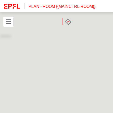
PLAN
- ROOM {{MAINCTRL.ROOM}}