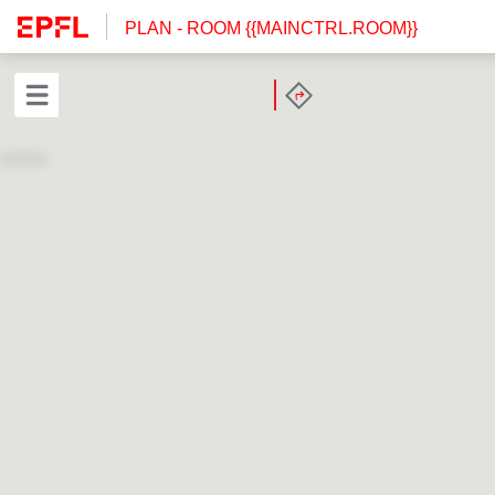
PLAN
- ROOM {{MAINCTRL.ROOM}}