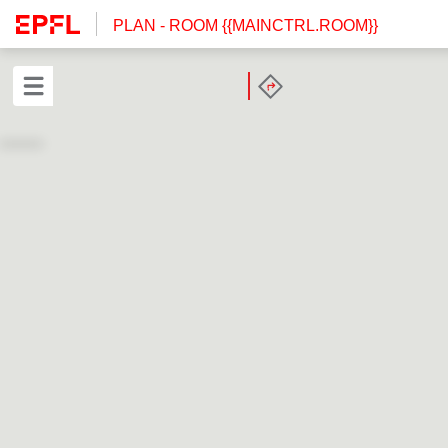
PLAN
- ROOM {{MAINCTRL.ROOM}}