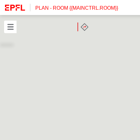
PLAN
- ROOM {{MAINCTRL.ROOM}}