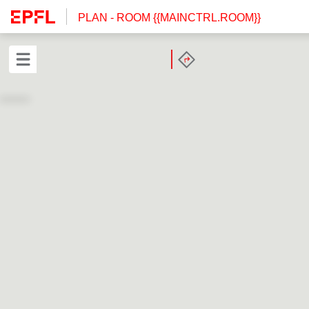
PLAN
- ROOM {{MAINCTRL.ROOM}}