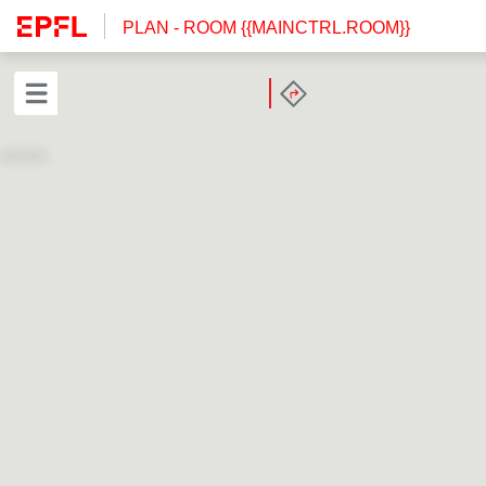
PLAN
- ROOM {{MAINCTRL.ROOM}}