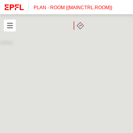
PLAN
- ROOM {{MAINCTRL.ROOM}}