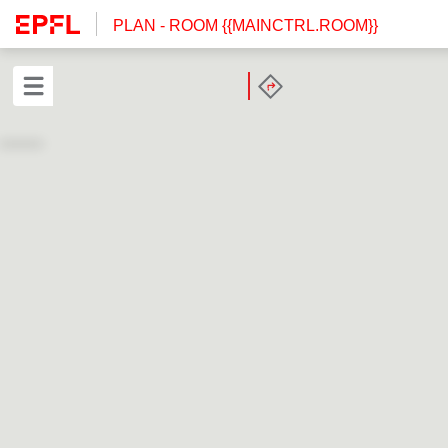
PLAN
- ROOM {{MAINCTRL.ROOM}}