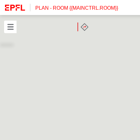
PLAN
- ROOM {{MAINCTRL.ROOM}}