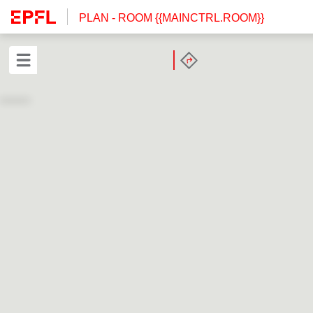
PLAN
- ROOM {{MAINCTRL.ROOM}}