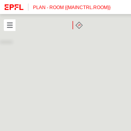
PLAN
- ROOM {{MAINCTRL.ROOM}}