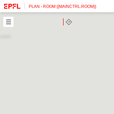
PLAN
- ROOM {{MAINCTRL.ROOM}}